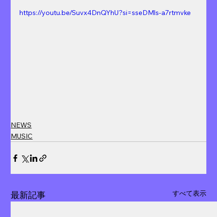
https://youtu.be/Suvx4DnQYhU?si=sseDMls-a7rtmvke
NEWS
MUSIC
すべて表示
最新記事