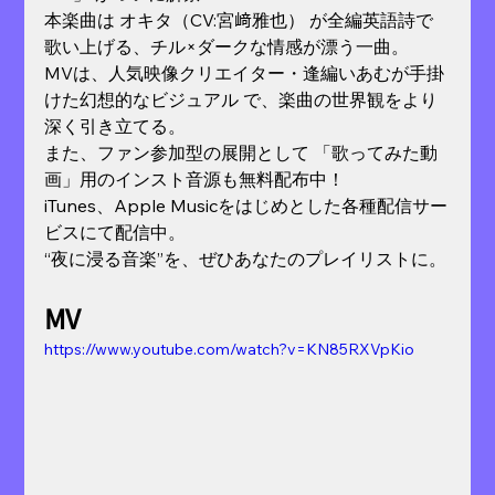
本楽曲は オキタ（CV:宮﨑雅也） が全編英語詩で
歌い上げる、チル×ダークな情感が漂う一曲。
MVは、人気映像クリエイター・逢編いあむが手掛
けた幻想的なビジュアル で、楽曲の世界観をより
深く引き立てる。
また、ファン参加型の展開として 「歌ってみた動
画」用のインスト音源も無料配布中！
iTunes、Apple Musicをはじめとした各種配信サー
ビスにて配信中。
“夜に浸る音楽”を、ぜひあなたのプレイリストに。
MV
https://www.youtube.com/watch?v=KN85RXVpKio